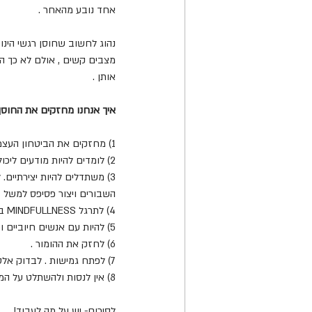
אחד נובע מהאחר . 
נהוג לחשוב שחוסן רגשי הינו
מצבים קשים , אולם לא כך הד
אותן .
איך אנחנו מחזקים את החוסן
1) מחזקים את הביטחון העצמי .
2) לומדים להיות מודעים ליכולות שלנו ויחד עם זאת גם למגבלות וכך קובעים מטרות המתאימות למשאבים האישיים .
3) משתדלים להיות יצירתיים
השבורים ויצור פסיפס למשל , 
4) לתרגל MINDFULLNESS בכדי להשפיע כאן ועכשיו .
5) להיות עם אנשים חיוביים וכך לבנות רשת תמיכה אשר תעזור ברגעים מאתגרים .
6) לחזק את ההומור .
7) לפתח גמישות . לבדוק אלטרנטיבות נוספות מבלי להיתפס לנוקשות בפתרון אחד ויחיד . 
8) אין לנסות ולהשתלט על המציאות אלא לבדוק מהי המציאות ולהתנהל לפיה.
לסיכום- יש על מה לעבוד!