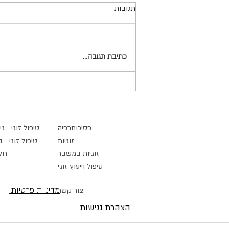
למה כל כך קשה לנו לקבל
תגובות
החלטות? על הקונפליקטים הפנימיים
שמלווים את כולנו
כולנו מקבלים החלטות מדי יום. חלקן
קטנות ופשוטות, ואחרות משמעותיות
כתיבת תגובה...
ומשפיעות על מהלך החיים. לעיתים נדמה
לנו שהקושי לקבל החלטה נובע מחוסר
ביטחון, מפחד לטעות או מהיעדר מידע.
אולם מניסיוני בקליניקה, במקרים
פסיכותרפיה
טיפול זוגי - גי
זוגיות
טיפול זוגי - 
זוגיות במשבר
חל
טיפול וייעוץ זוגי
מדיניות פרטיות
צור קשר
הצהרת נגישות