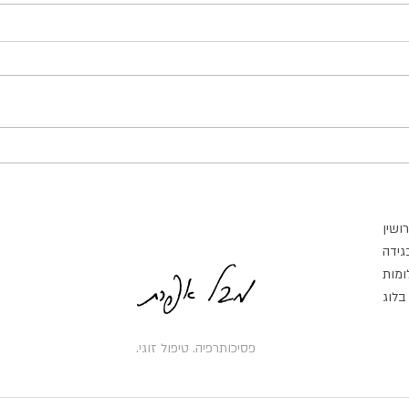
פער בחשק המיני בין בני זוג: למה
רגשות 
זה קורה ומה אפשר לעשות?
שאנחנ
אחד הנושאים השכיחים ביותר בחדר
"קרה ל
הטיפול הזוגי הוא פער בחשק המיני. בן זוג
כעס ולא
אחד מעוניין בקרבה מינית בתדירות גבוהה
רצית לי
יותר, בעוד השני מרגיש פחות צורך, פחות
פשוט ל
חשק או פחות פניות רגשית לכך. עם הזמן,
לדבר –
הפער הזה עלול ל
ניסית 
רושין
בגידה
ומות
בלוג
פסיכותרפיה. טיפול זוגי.