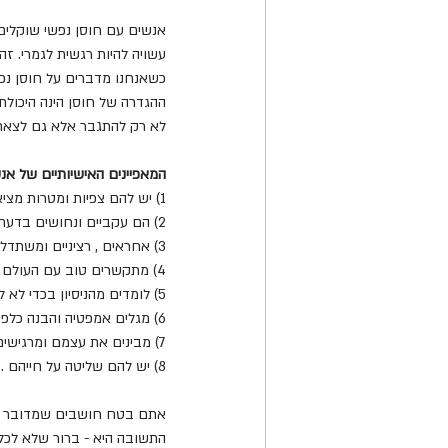
אנשים עם חוסן נפשי שוקלים
עשויה להיות רגשית לגמרי. ז
כשאנחנו מדברים על חוסן נפשי
ההגדרה של חוסן הינה היכולת 
לא רק להתגבר אלא גם לצאת 
המאפיינים האישיותיים של אנש
1) יש להם צפיות ומטרות מציאותיות וברות השגה .
2) הם עקביים ונחושים בדעתם להשיג את מטרותיהם ולא נכנעים בקלות מול הקשיים .
3) אחראים , רציניים ומשתדלים שלא להיות אימפולסיביים .
4) מתקשרים טוב עם העולם מאחר ויש להם יכולות חברתיות . 
5) לומדים מהניסיון בכדי לא לחזור על טעויות .
6) מגלים אמפטיה והבנה כלפי אחרים .
7) מבינים את עצמם ומרגישים שלמים כבני אדם .
8) יש להם שליטה על חייהם .
אתם בטח חושבים שמדובר ב
התשובה היא - ברור שלא לכל 