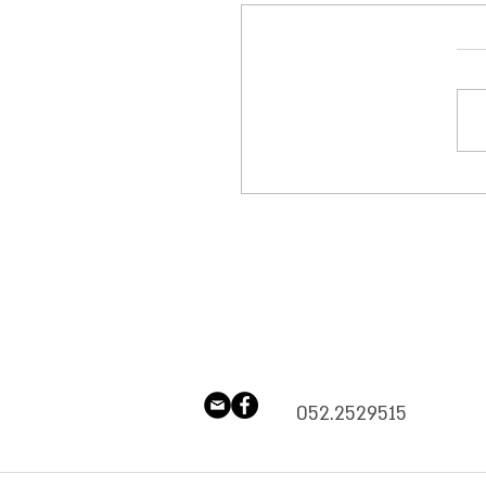
שלא נאמרים – והמחיר
ו משלמים על השתיקה
ך שהתרחקת מחבר.ה כי הרגשת
 רצית לדבר על זה?" אולי לא
צור עימות.אולי פחדת לפגוע.ואולי
א מצאת את המילים. אז במקום
 התרחקת.שמרת את הרגש בפנים,
להמשיך הלאה, ואמרת לעצ
052.2529515