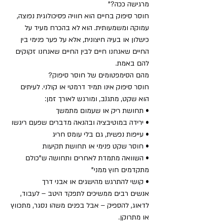
מרגישה ככה?”
חוסר סיפוק בחיים הוא חוויה פסיכולוגית נפוצה, 
עמוקה ומשמעותית. הוא לא בהכרח מעיד על 
כישלון או בעיה חיצונית, אלא על פער פנימי בין 
החיים שאנחנו חיים לבין החיים שאנחנו זקוקים 
להם באמת.
מהם הסימפטומים של חוסר סיפוק?
חוסר סיפוק אינו תמיד דרמטי או קולני. לעיתים 
הוא שקט, מתגנב, ומורגש לאורך זמן:
• תחושת ריק או שעמום מתמשך
• ירידה במוטיבציה ובהנאה מדברים שפעם ריגשו
• עייפות נפשית, גם בלי עומס חריג
• חוסר שקט פנימי או תחושת תקיעות
• השוואה מתמדת לאחרים ותחושה ש"כולם 
מתקדמים חוץ ממני"
• קושי להתרגש מהישגים או אבני דרך
אנשים רבים ממשיכים לתפקד היטב – לעבוד, 
לדאוג, להספיק – אבל בפנים משהו נסגר, מתכווץ 
או מתרוקן.