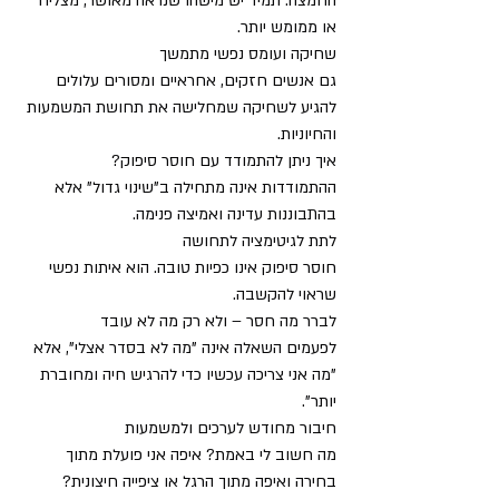
החמצה: תמיד יש מישהו שנראה מאושר, מצליח 
או ממומש יותר.
שחיקה ועומס נפשי מתמשך
גם אנשים חזקים, אחראיים ומסורים עלולים 
להגיע לשחיקה שמחלישה את תחושת המשמעות 
והחיוניות.
איך ניתן להתמודד עם חוסר סיפוק?
ההתמודדות אינה מתחילה ב"שינוי גדול" אלא 
בהתבוננות עדינה ואמיצה פנימה.
לתת לגיטימציה לתחושה
חוסר סיפוק אינו כפיות טובה. הוא איתות נפשי 
שראוי להקשבה.
לברר מה חסר – ולא רק מה לא עובד
לפעמים השאלה אינה "מה לא בסדר אצלי", אלא 
"מה אני צריכה עכשיו כדי להרגיש חיה ומחוברת 
יותר".
חיבור מחודש לערכים ולמשמעות
מה חשוב לי באמת? איפה אני פועלת מתוך 
בחירה ואיפה מתוך הרגל או ציפייה חיצונית?