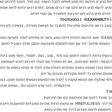
יות פגיע זו חולשה וזה מונע מאיתנו לקבל רגשות  כגון פחד. חשוב להדגיש 
גיע. לדעתי פגיע ורגיש הינם שני דברים שונים . לאדם רגיש יכולות להיות אמפט
לאדם פגיע ברגע נתון יש בעיה להתמודד עם קשיי החיים .
יה?
מצב בו אנו מרגישים שלא נוכל להתגבר על מציאות מטרידה , מכאיבה ולא נוחה
.
כתוצאה מחינוך. יחד עם זאת להתעלם מהפגיעות חוסם תהליך המוביל לחוסן נ
רגשית גורמת לרגשות חזקים כגון פחד , עצב , כעס , תסכול , חוסר אמון ביכולות
הבעיה , ההיפך הוא הנכון , אם לא נתמודד עם הפחד לא ניתן להגיע לעצמאות ר
ווקא ככוח הנמצא בתוכנו שמטרתו היכולת שלנו להכיר מי אנחנו באמת על החסר
נשים אחרים כדי להיות מקובלים ומובנים על ידם. 
פרדוקסלית , לבני אדם חזקים יותר , נעימים ומחויבים לעצמנו  ולסביבה .  
ת ?