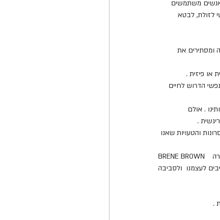
שאנשים משתמשים 
י לזולת, לבטא 
 ומסתירים את 
פשי הדרוש לחיים 
ינו . אולם 
יגשית .
ונות והטעויות שאנו 
BRENE BROWN   סוציולוגית בעלת שם עולמי שחקרה את הנושא טוענת כי להכיר את הפגיעות הנפשית הופכת אותנו, בצורה 