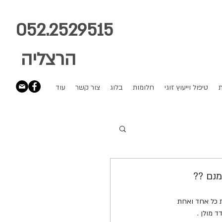
052.2529515
הרצליה
ת
טיפול וייעוץ זוגי
חלומות
בלוג
צור קשר
עוד
ת כל אחד ואחת 
 מולן .