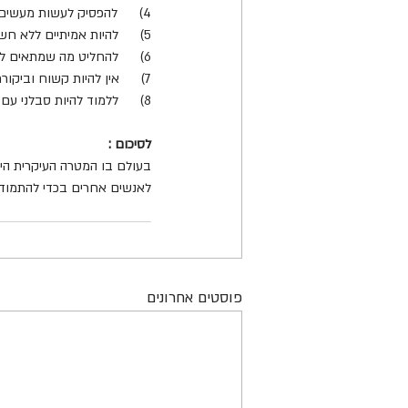
4)      להפסיק לעשות מעשים בכדי לרצות אחרים .
5)      להיות אמיתיים ללא חשש מהתוצאות .
6)      להחליט מה שמתאים לי ומוסיף לרווחתי . 
7)      אין להיות קשוח וביקורתי מדי כלפי עצמנו. להשתדל להבין מה הסיבה שגרמה להרגשה זאת וכך להעריך איפה טעינו.
8)      ללמוד להיות סבלני עם התנהגויות , פחדים וחולשות שלנו ושל אחרים .
לסיכום :
בעולם בו המטרה העיקרית היא
לאנשים אחרים בכדי להתמודד
פוסטים אחרונים