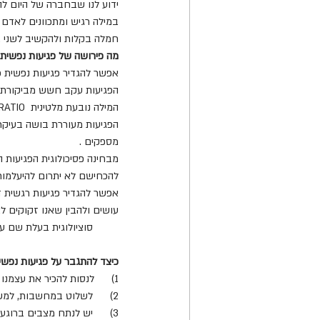
ידוע לנו שבחברה של היום לה
במילה רגיש ומתכוונים לאדם פ
חמלה בקלות ולהקשיב לשני . 
מה פירושה של פגיעות נפשית ( VULNARABILITY   ) בפסיכולוג
אפשר להגדיר פגיעות נפשית כ
הפגיעות עקב חשש מביקורת 
המילה נובעת מלטינית  VULNARATIO  אשר פירושה היכולת להיות נפגע. ביטוי זה מתייחס לפחד מפציעה נפשית או פיזית . 
הפגיעות מעוררת בושה בעיקר 
מספקים . 
מבחינה פסיכולוגית הפגיעות ה
להכחישם לא יתרום להיעלמות 
אפשר להגדיר פגיעות רגשית ד
עושים ולהבין שאנו זקוקים לא
כיצד להתגבר על פגיעות נפשי
1)      לנסות להכיר את עצמנו כך שנוכל לזהות את החולשות וגם את החוזקות .
2)      לשלוט במחשבות, למשל דרך  MINDFULLNESS  או שיטות הרפיה אחרות המובילות למחשבות חיוביות .
3)      יש לנתח מצבים ברוגע ולהתאמץ לראות מצבים בדרך של פתרון בעיות .