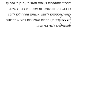
דבר?" מסתתרות לעיתים שאלות עמוקות יותר על 
קרבה, ביטחון, עומס, תקשורת וצרכים רגשיים.
כאשר מפסיקים לחפש אשמים ומתחילים להבין 
את המורכבות, נפתחת האפשרות למצוא פתרונות 
שמתאימים לשני בני הזוג.
ובסופו של דבר, לא מדובר רק במיניות.
מדובר בקשר, באינטימיות וביכולת להרגיש 
שרואים אותנו, מבינים אותנו ורוצים להיות 
קרובים אלינו – גם בגוף, אבל קודם כול בלב. 🤍
ממליצה לך לקרוא גם את הכתבה " למה אנחנו 
מפחדים מאהבה?" 
https://shorturl.at/FocXX
פוסטים אחרונים
הצג הכול