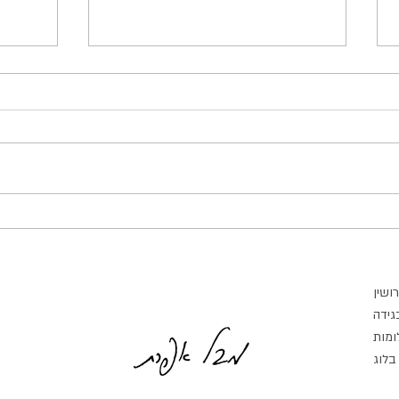
פער בחשק המיני בין בני זוג: למה
ההתמו
זה קורה ומה אפשר לעשות?
מציאות
ואיך א
אחד הנושאים השכיחים ביותר בחדר
החיים 
הטיפול הזוגי הוא פער בחשק המיני. בן זוג
מציאות 
אחד מעוניין בקרבה מינית בתדירות גבוהה
מתמשך,
יותר, בעוד השני מרגיש פחות צורך, פחות
לחדשות
חשק או פחות פניות רגשית לכך. עם הזמן,
גם כשי
הפער הזה עלול ל
שהנפש 
רושין
בגידה
ומות
בלוג