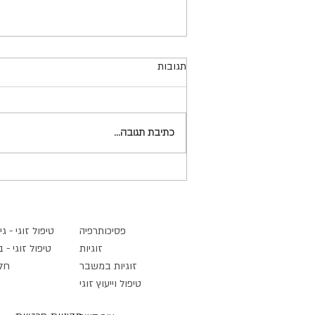
למה כל כך קשה לנו לקבל
תגובות
החלטות? על הקונפליקטים הפנימיים
שמלווים את כולנו
כולנו מקבלים החלטות מדי יום. חלקן
קטנות ופשוטות, ואחרות משמעותיות
כתיבת תגובה...
ומשפיעות על מהלך החיים. לעיתים נדמה
לנו שהקושי לקבל החלטה נובע מחוסר
ביטחון, מפחד לטעות או מהיעדר מידע.
אולם מניסיוני בקליניקה, במקרים
פסיכותרפיה
טיפול זוגי - גי
זוגיות
טיפול זוגי - 
זוגיות במשבר
חל
טיפול וייעוץ זוגי