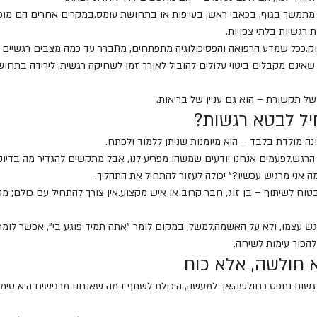
משך בגוף, בכאבי ראש, בעייפות או בתחושת עומס.במקרים אחרים הם מופיע
 רגשיות בלתי צפויות.
וק.ככל שמדע הרפואה והפסיכולוגיה מתפתחים, מתברר עד כמה מצבים רגשיים 
שאינם מקבלים ביטוי עלולים להוביל לאורך זמן לשחיקה רגשית, לירידה בתחושת
ן של תקשורת – הוא גם עניין של בריאות.
ל לבטא רגשות?
נה מולדת בלבד – היא מיומנות שניתן ללמוד ולפתח.
רגש.לפעמים אנחנו יודעים שמשהו מפריע לנו, אבל מתקשים להגדיר מה בדיוק 
 אני מרגיש עכשיו?" יכולה לעזור להתחיל את התהליך.
וח לשיתוף – בן זוג, חבר קרוב או איש מקצוע.אין צורך להתחיל עם כולם; מ
ש עצמו, ולא על האשמה.למשל, במקום לומר "אתה תמיד פוגע בי", אפשר לומר 
 להפוך עימות לשיחה.
א חולשה, אלא כוח
רגשות נתפס כחולשה.אך למעשה, היכולת לשתף במה שאנחנו מרגישים היא סימן 