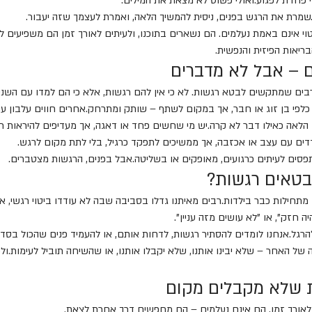
לי פחדת לפגוע.ואולי פשוט לא מצאת את המילים.
רת את הרגש בפנים, ניסית להמשיך הלאה, ואמרת לעצמך שזה יעבור.
 אינם באמת נעלמים. הם נשארים בתוכנו, ולעיתים לאורך זמן הם משפיעים ל
ריאות הפיזית והנפשית.
ם – אבל לא מדברים
רבים שמתקשים לבטא רגשות. לא כי אין להם רגשות, אלא כי הם למדו עם השני
לפי בן זוג או חבר, אך במקום לשתף – שותק ומתרחק.אחרים חווים עלבון עמ
 הלאה כאילו דבר לא קרה.יש מי שחשים פחד או דאגה, אך מעדיפים להיראות ח
ים עם עצב או אכזבה, אך ממשיכים לתפקד כרגיל, בלי לתת מקום לרגש.
פסים לעיתים כרגועים, מאופקים או בשליטה.אבל בפנים, הרגשות מצטברים.
בטאים רגשות?
 מתחילות כבר בילדות.רבים מאיתנו גדלו בסביבה שבה לא עודדו ביטוי רגשי, א
 חזק", או "לא עושים מזה עניין".
רגל.אנחנו לומדים להסתיר רגשות, לדחות אותם, או להעמיד פנים שהכול בסדר
של האחר – שלא יבינו אותנו, שלא יקבלו אותנו, או שהשיחה תוביל לעימות.ולפ
 שלא מקבלים מקום
אורך זמן, הם אינם נעלמים – הם מחפשים דרך אחרת לצאת.