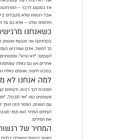
אולי לא רצית ליצור עימות.או
אז במקום לדבר – התרחקת.שמ
אבל רגשות שלא מקבלים ביטוי
היחסים שלנו – אלא גם על הב
כשאנחנו מרגישי
בקליניקה אני פוגשת אנשים 
כך למשל, אדם שמרגיש כעס כ
לעצמם: "לא נורא", וממשיכים
אחרים.ויש גם כאלה שמתמודד
במבט חיצוני, אנשים כאלה נת
למה אנחנו לא מ
הסיבות לכך רבות, ולעיתים הן
משפטים כמו "אל תבכה", "תהיה
עם השנים, המסר הזה הופך לה
לעיתים הפחד הוא מפני תגובה 
את המילים.
המחיר של רגשות
כאשר רגשות נשארים בפנים ל