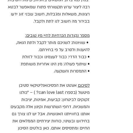
רבה ליצור ערוץ תקשורתי פתוח שמאפשר לבטא 
רצונות, משאלות ומגבלות, חשוב שבני זוג ידעו 
בבירור מה חשוב לנו לתת ולקבל. 
מספר נקודות הכרחיות לחיי מין טובים:
 • שוויונות: לשניכם מותר לקבל ולתת הנאה, 
להיענות ולסרב על פי בחירתם. 
• כבוד הדדי: כבוד לעצמינו וכבוד לזולת 
• שיתוף פעולה: מין הינו אחריות משותפת 
• התמסרות והשקעה. 
לסיכום
 אצטט את הפסיכואנליטיקאי סטיבן 
מיטשל (בספרו can love last? ) – "כולנו 
זקוקים לביטחון: קביעות, אמינות, יציבות 
והמשכיות. דחפי השתרשות וקינון אלה מקבעים 
אותנו בחווייתנו האנושיות. אבל יש לנו צורך גם 
בחידוש ובשינוי, כוחות יצירתיים הממלאים את 
החיים ומתסיסים אותם. כאן בולטים הסיכון 