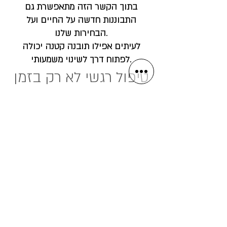
בתוך הקשר הזה מתאפשרת גם
התבוננות חדשה על החיים ועל
הבחירות שלנו.
לעיתים אפילו תובנה קטנה יכולה
לפתוח דרך לשינוי משמעותי.
טיפול רגשי לא רק בזמן
משבר
אנשים רבים פונים לפסיכותרפיה
כאשר הם נמצאים במשבר.
אבל טיפול רגשי יכול להיות משמעותי
גם כאשר החיים "מתנהלים", אך יש
תחושה שמשהו חסר.
בטיפול אנחנו עוצרים, מקשיבים
לעצמנו ובודקים שאלות כמו:
מה באמת חשוב לי בחיים?
אילו דפוסים חוזרים שוב ושוב