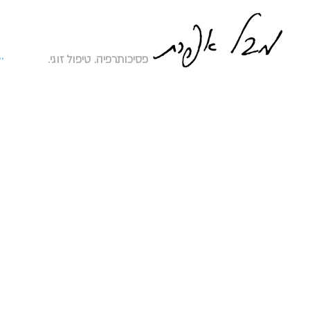
להת
פסיכותרפיה. טיפול זוגי.