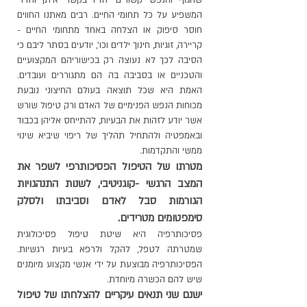
שהגוף והנפש קשורים יחדיו בקשר איתן והדדי
המשפיע על כל תחומי החיים. רבים מאתנו החווים
חוסר סיפוק או הצלחה באחד מתחומי החיים -
קריירה, זוגיות, חינוך ילדים וכו', יודעים בסתר ליבם כי
הסיבה לכך לא נעוצה רק בכישוריהם המקצועיים
והטכניים או בסביבה בה הם מתגוררים ועובדים.
האמת היא שכל תוצאה בעולם החיצוני נובעת
מכוחות הנפש הפנימיים של האדם ורק טיפול שורש
אשר יודע לזהות את הבעיות, להתייחס אליהן בכבוד
ובאמפטיה ולהתחיל תהליך של ריפוי שיביא שינוי
ממשי והתקדמות.
מטרתו של הטיפול הפסיכותרפי לשפר את
המצב הרגשי -קוגניטיבי, לשנות התנהגויות
הגורמות סבל לאדם וסביבתו ולסלק
סימפטומים מטרידים.
פסיכותרפיה היא שיטת טיפול פסיכולוגית
שמטרתה לטפל, להקל ולרפא בעיות רגשיות.
הפסיכותרפיה מבוצעת על ידי אנשי מקצוע מיומנים
שיש להם הכשרה מיוחדת.
ישנם שני תנאים עיקריים להצלחתו של טיפול