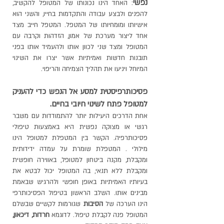
נפשי
: האחד הינו נכונותו של המטופל להקשיב,
להפנים ולבצע עבודה והתקדמות בחייו, והשני הוא
אישיותו ומומחיותו של המטפל. המטפל חייב מצד
אחד ליצור מערכת של אמון, הזדהות וקרבה עם
המטופל ומצד שני לכוון אותו ולהעמיד אותו בפני
תובנות חדשות ואמיתיות אשר יצרו את השינוי
המיוחל ויניעו את תהליך הצמיחה והריפוי.
פסיכותרפיסטית למסע אל הנפש כדי
להעניק
למטופל פתח לשינוי חיובי בחיים.
אחת הדרכים היעילות יותר להתמודדות עם משבר
רגשי או מצוקה נפשית היא באמצעות טיפולי
פסיכותרפיה. הקשר בין המטפלת למטופל הינו
מילולי . המטפלת שומרת על עמדה ידידותית
ומקבלת, מקנה ביטחון למטופל, באווירה חופשית
ומקבלת ללא תנאי, בה המטופל יכול לבטא את
בעיותיו האמיתיות באופן חופשי ולהרגיש שבאמת
מבינים אותו. השלב הראשון בטיפול הפסיכותרפי
הינו הערכה של
הסיבות
שגורמות לקשיים שבשלם
המטופל פנה לקבלת טיפול. לדוגמא
חרדות, דיכאון,