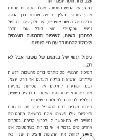
עצב, פחד, חוסר תפקוד
ועוד.
במסע אל הנפש המטופל מעלה מחשבות מהתת
מודע למודע. תהליך זה של שחרור דרך הבעה
ורבלית של רגשות אמיתיים, הינו חלק עיקרי בטיפול
נפשי אפקטיבי והוא סולל את הדרך
לפתרון בעיות, לשיפור ההרגשה העצמית
וליכולת להתמודד עם חיי היומיום.
טיפול רגשי יעיל בזמנים של משבר אבל לא
רק....
הטיפול הרגשי- פסיכותרפי בודק מחשבות ורגשות
שליליים, התנהגות מזיקה ולעתים אף הרס עצמי.
הבנה ומודעות לחלקים אלו מסייעת במניעת
משברים עתידיים ומונעת הצטברות לחצים נפשיים,
העלולים לגרום גם למחלות פיזיולוגיות.
קיימים מצבים בהם המטופל יודע מה הרצונות
והציפיות שלו מעצמו, אולם כתוצאה ממחסומים
נפשיים לא מתאפשר לו לפרוץ קדימה. במקרים
אחרים קיים בלבול או אי בהירות כשהמטופל אינו
מסוגל לזהות את הרצונות והציפיות שלו. כאן