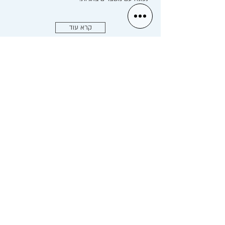
קרא עוד
טיפול זוגי - פרק ב'
הולכים להקים משפחה חדשה? להתחיל פרק ב'?